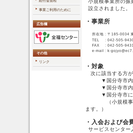
小規模事業所の振
給付金規程
設立されました。
事業ご利用のために
・事業所
広告欄
所在地
:
〒185-0034
TEL
:
042-505-943
FAX
:
042-505-943
e-mail
:
k-gojyo@ec7.
その他
リンク
・対象
次に該当する方が
▼国分寺市内の
▼国分寺市内の
▼国分寺市に居
（小規模事業所
ます。）
・入会および会
サービスセンター