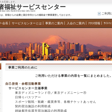
人を応援します。
者福祉サービスセンター
2-505-9430 FAX 042-505-9431
ご利用
ーは、皆様からの会費と国分寺市からの補助金で事業運営しております。
ﾀｰ会長
サービスセンターとは
事業のご案内
入会のご案内
ｱｸｾｽ情報
ｻｲﾄﾏｯ
事業ご利用のために
ご利用いただける事業の内容を一覧にまとめました
自己啓発・余暇活動事業
サービスセンター主催事業
東京ディズニーランドⓇ／東京ディズニーシーⓇ
日帰りバスツアー
スポーツ観戦・観劇・鑑賞券等、各種チケットあっせん
契約宿泊施設の利用助成
姉妹都市佐渡市宿泊施設の利用助成