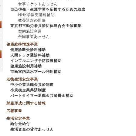
食事チケットあっせん
自己啓発・生涯学習を応援するための助成
NHK学園受講料補助
教養講座の開催
東京都市勤労者共済団体連合会主催事業
契約施設利用
合同事業あっせん
健康維持増進事業
健康診断受診料補助
人間ドック受診料補助
インフルエンザ予防接種補助
健康施設利用補助
市民室内温水プール利用補助
老後生活安定事業
中小企業退職金共済制度
小規模企業共済制度
パートタイマー退職金共済掛金補助
財産形成に関する情報
広報事業
生活安定事業
給付金給付
生活資金の貸付あっせん