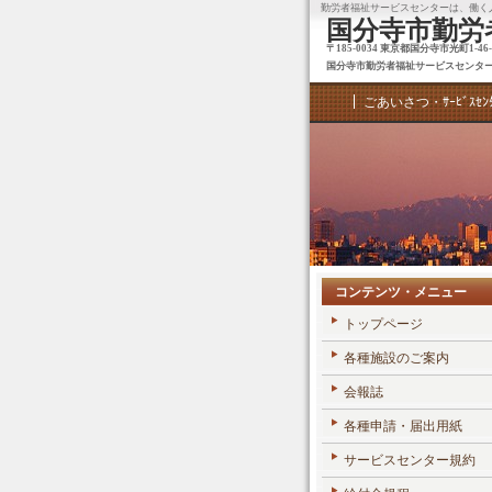
勤労者福祉サービスセンターは、働く
国分寺市勤労
〒185-0034 東京都国分寺市光町1-46-8 04
国分寺市勤労者福祉サービスセンタ
ごあいさつ・ｻｰﾋﾞｽｾﾝ
コンテンツ・メニュー
トップページ
各種施設のご案内
会報誌
各種申請・届出用紙
サービスセンター規約